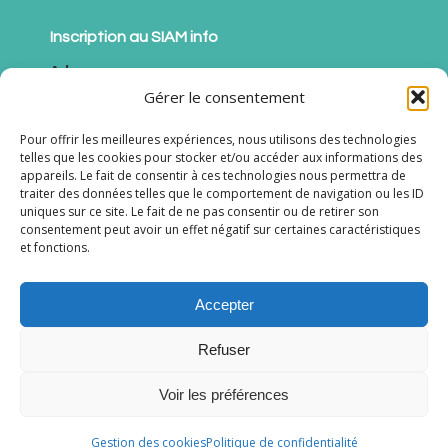
Inscription au SIAM info
Adresse
Mail*
Gérer le consentement
Pour offrir les meilleures expériences, nous utilisons des technologies
Nom
telles que les cookies pour stocker et/ou accéder aux informations des
appareils. Le fait de consentir à ces technologies nous permettra de
traiter des données telles que le comportement de navigation ou les ID
RGPD - J’accepte les conditions générales de
uniques sur ce site. Le fait de ne pas consentir ou de retirer son
consentement peut avoir un effet négatif sur certaines caractéristiques
gestion de mes données personnelles dans le cadre
et fonctions.
de
la politique de confidentialité du site
.
Accepter
Refuser
Voir les préférences
© 2024 - SIAM - Syndicat Intercommunal
d’Assainissement de Marne-la-Vallée
Gestion des cookies
Politique de confidentialité