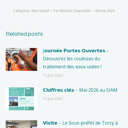
Catégorie :
Non classé
Par
Michael Chapotelle
26 mai 2026
Related posts
J𝗼𝘂𝗿𝗻𝗲́𝗲 𝗣𝗼𝗿𝘁𝗲𝘀 𝗢𝘂𝘃𝗲𝗿𝘁𝗲𝘀 –
Découvrez les coulisses du
traitement des eaux usées !
16 juin 2026
𝗖𝗵𝗶𝗳𝗳𝗿𝗲𝘀 𝗰𝗹𝗲́𝘀 – Mai 2026 au SIAM
16 juin 2026
𝗩𝗶𝘀𝗶𝘁𝗲 – Le Sous-préfet de Torcy à