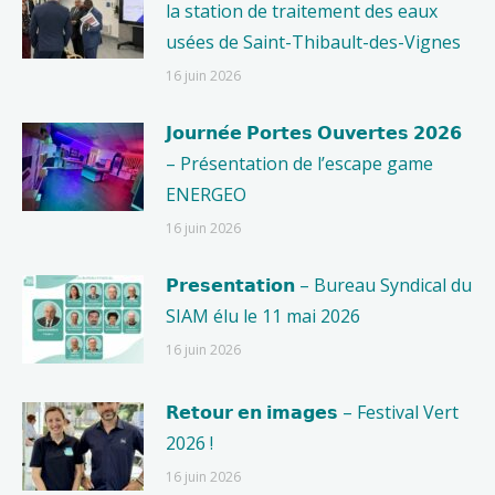
la station de traitement des eaux
usées de Saint-Thibault-des-Vignes
16 juin 2026
𝗝𝗼𝘂𝗿𝗻𝗲́𝗲 𝗣𝗼𝗿𝘁𝗲𝘀 𝗢𝘂𝘃𝗲𝗿𝘁𝗲𝘀 𝟮𝟬𝟮𝟲
– Présentation de l’escape game
ENERGEO
16 juin 2026
𝗣𝗿𝗲𝘀𝗲𝗻𝘁𝗮𝘁𝗶𝗼𝗻 – Bureau Syndical du
SIAM élu le 11 mai 2026
16 juin 2026
𝗥𝗲𝘁𝗼𝘂𝗿 𝗲𝗻 𝗶𝗺𝗮𝗴𝗲𝘀 – Festival Vert
2026 !
16 juin 2026