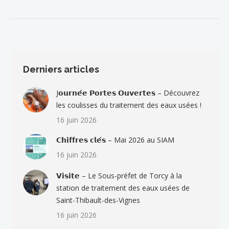
Derniers articles
J𝗼𝘂𝗿𝗻𝗲́𝗲 𝗣𝗼𝗿𝘁𝗲𝘀 𝗢𝘂𝘃𝗲𝗿𝘁𝗲𝘀 – Découvrez
les coulisses du traitement des eaux usées !
16 juin 2026
𝗖𝗵𝗶𝗳𝗳𝗿𝗲𝘀 𝗰𝗹𝗲́𝘀 – Mai 2026 au SIAM
16 juin 2026
𝗩𝗶𝘀𝗶𝘁𝗲 – Le Sous-préfet de Torcy à la
station de traitement des eaux usées de
Saint-Thibault-des-Vignes
16 juin 2026