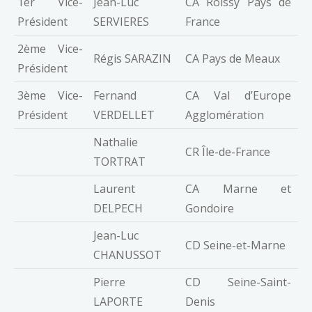
1er Vice-
Jean-Luc
CA Roissy Pays de
Président
SERVIERES
France
2ème Vice-
Régis SARAZIN
CA Pays de Meaux
Président
3ème Vice-
Fernand
CA Val d’Europe
Président
VERDELLET
Agglomération
Nathalie
CR Île-de-France
TORTRAT
Laurent
CA Marne et
DELPECH
Gondoire
Jean-Luc
CD Seine-et-Marne
CHANUSSOT
Pierre
CD Seine-Saint-
LAPORTE
Denis