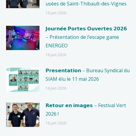
usées de Saint-Thibault-des-Vignes
16 juin 2026
𝗝𝗼𝘂𝗿𝗻𝗲́𝗲 𝗣𝗼𝗿𝘁𝗲𝘀 𝗢𝘂𝘃𝗲𝗿𝘁𝗲𝘀 𝟮𝟬𝟮𝟲
– Présentation de l’escape game
ENERGEO
16 juin 2026
𝗣𝗿𝗲𝘀𝗲𝗻𝘁𝗮𝘁𝗶𝗼𝗻 – Bureau Syndical du
SIAM élu le 11 mai 2026
16 juin 2026
𝗥𝗲𝘁𝗼𝘂𝗿 𝗲𝗻 𝗶𝗺𝗮𝗴𝗲𝘀 – Festival Vert
2026 !
16 juin 2026