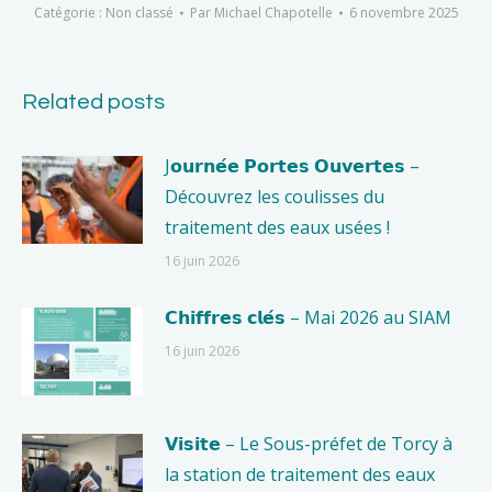
Catégorie :
Non classé
Par
Michael Chapotelle
6 novembre 2025
Related posts
J𝗼𝘂𝗿𝗻𝗲́𝗲 𝗣𝗼𝗿𝘁𝗲𝘀 𝗢𝘂𝘃𝗲𝗿𝘁𝗲𝘀 –
Découvrez les coulisses du
traitement des eaux usées !
16 juin 2026
𝗖𝗵𝗶𝗳𝗳𝗿𝗲𝘀 𝗰𝗹𝗲́𝘀 – Mai 2026 au SIAM
16 juin 2026
𝗩𝗶𝘀𝗶𝘁𝗲 – Le Sous-préfet de Torcy à
la station de traitement des eaux