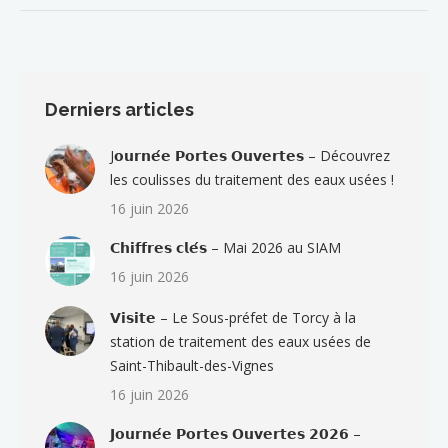
Derniers articles
J𝗼𝘂𝗿𝗻𝗲́𝗲 𝗣𝗼𝗿𝘁𝗲𝘀 𝗢𝘂𝘃𝗲𝗿𝘁𝗲𝘀 – Découvrez
les coulisses du traitement des eaux usées !
16 juin 2026
𝗖𝗵𝗶𝗳𝗳𝗿𝗲𝘀 𝗰𝗹𝗲́𝘀 – Mai 2026 au SIAM
16 juin 2026
𝗩𝗶𝘀𝗶𝘁𝗲 – Le Sous-préfet de Torcy à la
station de traitement des eaux usées de
Saint-Thibault-des-Vignes
16 juin 2026
𝗝𝗼𝘂𝗿𝗻𝗲́𝗲 𝗣𝗼𝗿𝘁𝗲𝘀 𝗢𝘂𝘃𝗲𝗿𝘁𝗲𝘀 𝟮𝟬𝟮𝟲 –