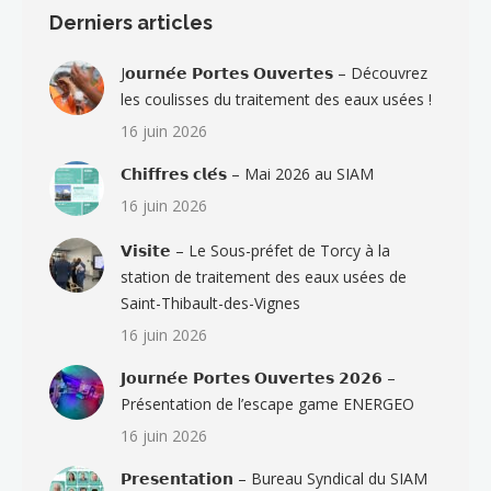
Derniers articles
J𝗼𝘂𝗿𝗻𝗲́𝗲 𝗣𝗼𝗿𝘁𝗲𝘀 𝗢𝘂𝘃𝗲𝗿𝘁𝗲𝘀 – Découvrez
les coulisses du traitement des eaux usées !
16 juin 2026
𝗖𝗵𝗶𝗳𝗳𝗿𝗲𝘀 𝗰𝗹𝗲́𝘀 – Mai 2026 au SIAM
16 juin 2026
𝗩𝗶𝘀𝗶𝘁𝗲 – Le Sous-préfet de Torcy à la
station de traitement des eaux usées de
Saint-Thibault-des-Vignes
16 juin 2026
𝗝𝗼𝘂𝗿𝗻𝗲́𝗲 𝗣𝗼𝗿𝘁𝗲𝘀 𝗢𝘂𝘃𝗲𝗿𝘁𝗲𝘀 𝟮𝟬𝟮𝟲 –
Présentation de l’escape game ENERGEO
16 juin 2026
𝗣𝗿𝗲𝘀𝗲𝗻𝘁𝗮𝘁𝗶𝗼𝗻 – Bureau Syndical du SIAM