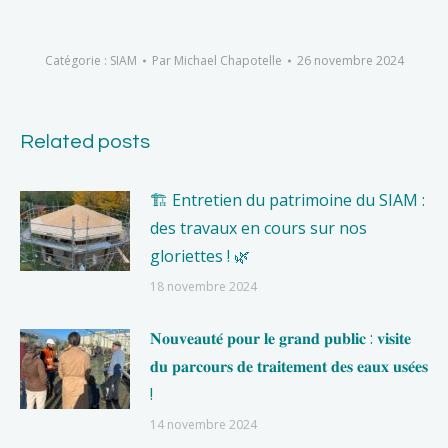
Catégorie :
SIAM
Par
Michael Chapotelle
26 novembre 2024
Related posts
🏗️ Entretien du patrimoine du SIAM :
des travaux en cours sur nos
gloriettes ! 🌿
18 novembre 2024
𝐍𝐨𝐮𝐯𝐞𝐚𝐮𝐭𝐞́ 𝐩𝐨𝐮𝐫 𝐥𝐞 𝐠𝐫𝐚𝐧𝐝 𝐩𝐮𝐛𝐥𝐢𝐜 : 𝐯𝐢𝐬𝐢𝐭𝐞
𝐝𝐮 𝐩𝐚𝐫𝐜𝐨𝐮𝐫𝐬 𝐝𝐞 𝐭𝐫𝐚𝐢𝐭𝐞𝐦𝐞𝐧𝐭 𝐝𝐞𝐬 𝐞𝐚𝐮𝐱 𝐮𝐬𝐞́𝐞𝐬
!
14 novembre 2024