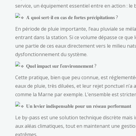
service, un équipement essentiel entre en action : le 
𝐀̀ 𝐪𝐮𝐨𝐢 𝐬𝐞𝐫𝐭-𝐢𝐥 𝐞𝐧 𝐜𝐚𝐬 𝐝𝐞 𝐟𝐨𝐫𝐭𝐞𝐬 𝐩𝐫𝐞́𝐜𝐢𝐩𝐢𝐭𝐚𝐭𝐢𝐨𝐧𝐬 ?
En période de pluie importante, l’eau pluviale se mél
entrant dans la station. Si ce volume dépasse ce que l
une partie de ces eaux directement vers le milieu nat
dysfonctionnement du système.
𝐐𝐮𝐞𝐥 𝐢𝐦𝐩𝐚𝐜𝐭 𝐬𝐮𝐫 𝐥’𝐞𝐧𝐯𝐢𝐫𝐨𝐧𝐧𝐞𝐦𝐞𝐧𝐭 ?
Cette pratique, bien que peu connue, est réglementé
eaux de pluie, très diluées, et leur rejet ponctuel n’a
comme la Marne par exemple. L’ensemble est stricteme
𝐔𝐧 𝐥𝐞𝐯𝐢𝐞𝐫 𝐢𝐧𝐝𝐢𝐬𝐩𝐞𝐧𝐬𝐚𝐛𝐥𝐞 𝐩𝐨𝐮𝐫 𝐮𝐧 𝐫𝐞́𝐬𝐞𝐚𝐮 𝐩𝐞𝐫𝐟𝐨𝐫𝐦𝐚𝐧𝐭
Le by-pass est une solution technique discrète mais i
aux aléas climatiques, tout en maintenant une gestio
extrêmes.