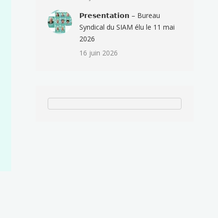
𝗣𝗿𝗲𝘀𝗲𝗻𝘁𝗮𝘁𝗶𝗼𝗻 – Bureau
Syndical du SIAM élu le 11 mai
2026
16 juin 2026