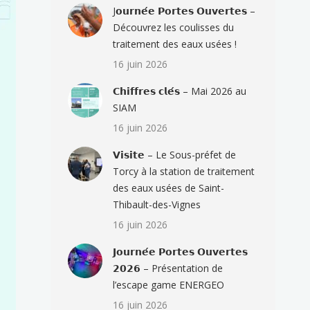
J𝗼𝘂𝗿𝗻𝗲́𝗲 𝗣𝗼𝗿𝘁𝗲𝘀 𝗢𝘂𝘃𝗲𝗿𝘁𝗲𝘀 –
Découvrez les coulisses du
traitement des eaux usées !
16 juin 2026
𝗖𝗵𝗶𝗳𝗳𝗿𝗲𝘀 𝗰𝗹𝗲́𝘀 – Mai 2026 au
SIAM
16 juin 2026
𝗩𝗶𝘀𝗶𝘁𝗲 – Le Sous-préfet de
Torcy à la station de traitement
des eaux usées de Saint-
Thibault-des-Vignes
16 juin 2026
𝗝𝗼𝘂𝗿𝗻𝗲́𝗲 𝗣𝗼𝗿𝘁𝗲𝘀 𝗢𝘂𝘃𝗲𝗿𝘁𝗲𝘀
𝟮𝟬𝟮𝟲 – Présentation de
l’escape game ENERGEO
16 juin 2026