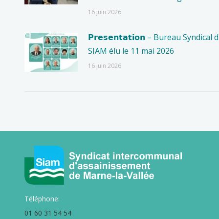
16 juin 2026
𝗣𝗿𝗲𝘀𝗲𝗻𝘁𝗮𝘁𝗶𝗼𝗻 – Bureau Syndical 
SIAM élu le 11 mai 2026
16 juin 2026
Téléphone:
01 60 31 54 54