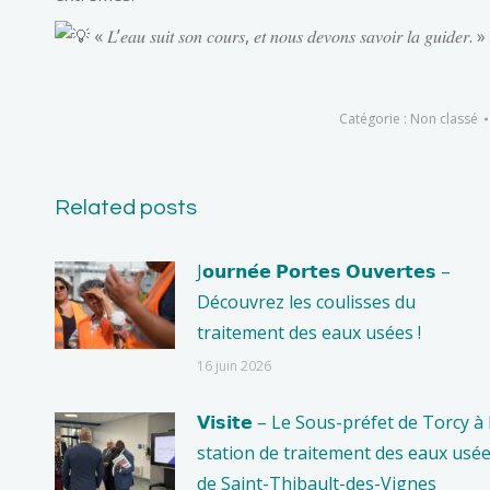
« 𝐿’𝑒𝑎𝑢 𝑠𝑢𝑖𝑡 𝑠𝑜𝑛 𝑐𝑜𝑢𝑟𝑠, 𝑒𝑡 𝑛𝑜𝑢𝑠 𝑑𝑒𝑣𝑜𝑛𝑠 𝑠𝑎𝑣𝑜𝑖𝑟 𝑙𝑎 𝑔𝑢𝑖𝑑𝑒𝑟. »
Catégorie :
Non classé
Related posts
J𝗼𝘂𝗿𝗻𝗲́𝗲 𝗣𝗼𝗿𝘁𝗲𝘀 𝗢𝘂𝘃𝗲𝗿𝘁𝗲𝘀 –
Découvrez les coulisses du
traitement des eaux usées !
16 juin 2026
𝗩𝗶𝘀𝗶𝘁𝗲 – Le Sous-préfet de Torcy à 
station de traitement des eaux usé
de Saint-Thibault-des-Vignes