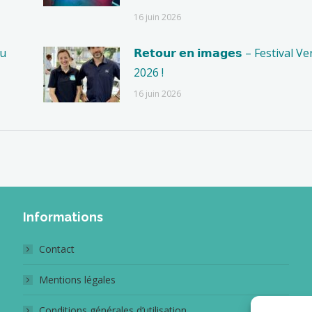
16 juin 2026
du
𝗥𝗲𝘁𝗼𝘂𝗿 𝗲𝗻 𝗶𝗺𝗮𝗴𝗲𝘀 – Festival Ve
2026 !
16 juin 2026
Informations
Contact
Mentions légales
Conditions générales d’utilisation