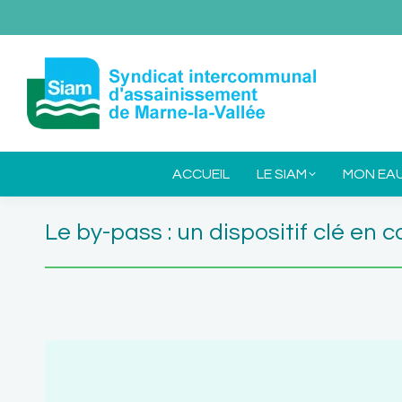
ACCUEIL
L
ACCUEIL
LE SIAM
MON EA
Le by-pass : un dispositif clé en c