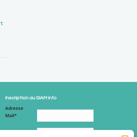
rt
Inscription au SIAM info
Adresse
Mail*
Nom