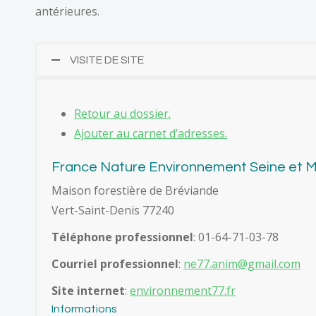
antérieures.
VISITE DE SITE
Retour au dossier.
Ajouter au carnet d’adresses.
France Nature Environnement Seine et 
Maison forestière de Bréviande
Vert-Saint-Denis
77240
Téléphone professionnel
:
01-64-71-03-78
Courriel professionnel
:
ne77.anim@gmail.com
Site internet
:
environnement77.fr
Informations