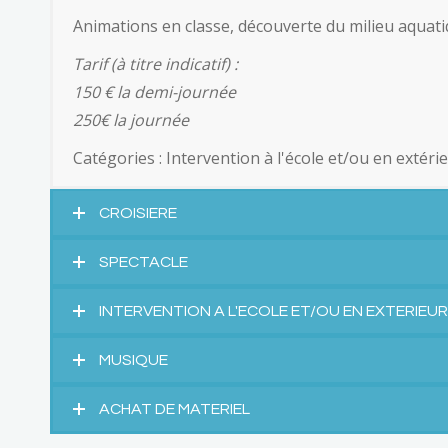
Animations en classe, découverte du milieu aquati
Tarif (à titre indicatif) :
150 € la demi-journée
250€ la journée
Catégories :
Intervention à l'école et/ou en extéri
CROISIERE
SPECTACLE
INTERVENTION A L'ECOLE ET/OU EN EXTERIEUR
MUSIQUE
ACHAT DE MATERIEL