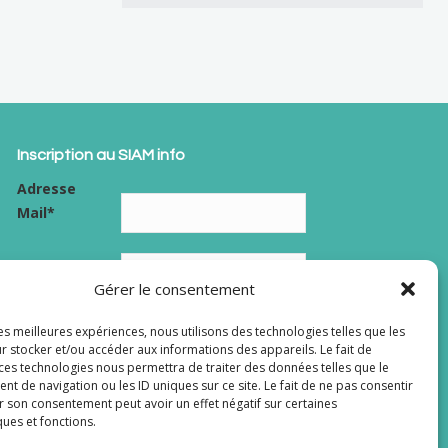
Inscription au SIAM info
Adresse
Mail*
Nom
Gérer le consentement
RGPD - J’accepte les conditions générales de gestion de
les meilleures expériences, nous utilisons des technologies telles que les
mes données personnelles dans le cadre de
la politique de
r stocker et/ou accéder aux informations des appareils. Le fait de
 ces technologies nous permettra de traiter des données telles que le
confidentialité du site
.
 de navigation ou les ID uniques sur ce site. Le fait de ne pas consentir
r son consentement peut avoir un effet négatif sur certaines
ques et fonctions.