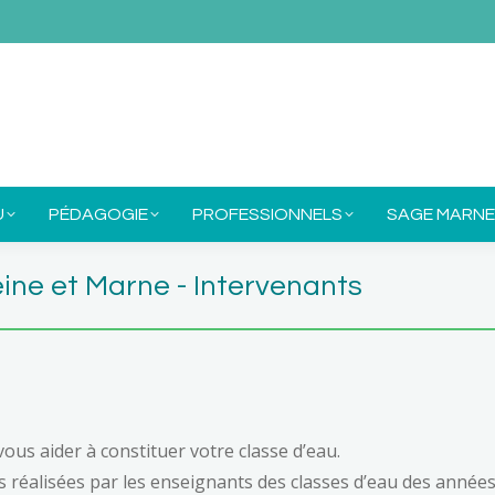
E SIAM
MON EAU
PÉDAGOGIE
PROFESSIONNE
U
PÉDAGOGIE
PROFESSIONNELS
SAGE MARNE
ne et Marne - Intervenants
ous aider à constituer votre classe d’eau.
es réalisées par les enseignants des classes d’eau des année