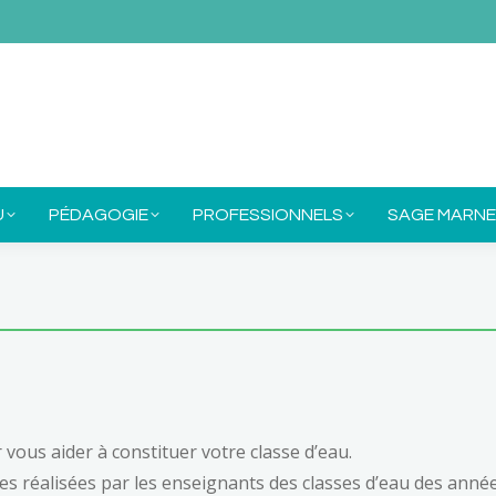
E SIAM
MON EAU
PÉDAGOGIE
PROFESSIONNE
U
PÉDAGOGIE
PROFESSIONNELS
SAGE MARNE
vous aider à constituer votre classe d’eau.
ies réalisées par les enseignants des classes d’eau des anné