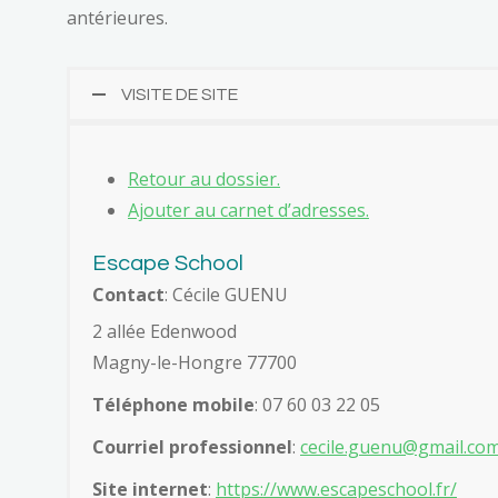
antérieures.
VISITE DE SITE
Retour au dossier.
Ajouter au carnet d’adresses.
Escape School
Contact
:
Cécile
GUENU
2 allée Edenwood
Magny-le-Hongre
77700
Téléphone mobile
:
07 60 03 22 05
Courriel professionnel
:
cecile.guenu@gmail.co
Site internet
:
https://www.escapeschool.fr/