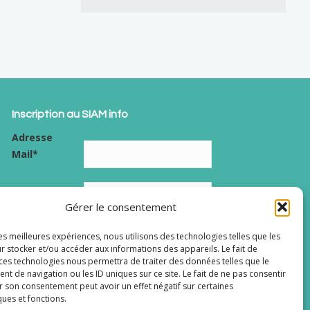
Inscription au SIAM info
Adresse
Mail*
Nom
Gérer le consentement
RGPD - J’accepte les conditions générales de gestion de
les meilleures expériences, nous utilisons des technologies telles que les
mes données personnelles dans le cadre de
la politique de
r stocker et/ou accéder aux informations des appareils. Le fait de
 ces technologies nous permettra de traiter des données telles que le
confidentialité du site
.
 de navigation ou les ID uniques sur ce site. Le fait de ne pas consentir
r son consentement peut avoir un effet négatif sur certaines
ques et fonctions.