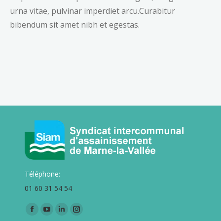
urna vitae, pulvinar imperdiet arcu.Curabitur
bibendum sit amet nibh et egestas.
Téléphone:
01 60 31 54 54
Trouvez nous sur :
La
La
La
La