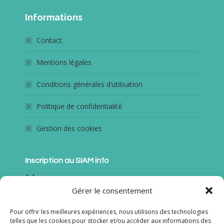
page
page
page
page
Informations
Facebook
YouTube
LinkedIn
Instagram
s'ouvre
s'ouvre
s'ouvre
s'ouvre
Contact
dans
dans
dans
dans
une
une
une
une
Mentions légales
nouvelle
nouvelle
nouvelle
nouvelle
Conditions générales d’utilisation
fenêtre
fenêtre
fenêtre
fenêtre
Politique de confidentialité
Gestion des cookies
Inscription au SIAM info
Adresse
Mail*
Gérer le consentement
Pour offrir les meilleures expériences, nous utilisons des technologies
Nom
telles que les cookies pour stocker et/ou accéder aux informations des